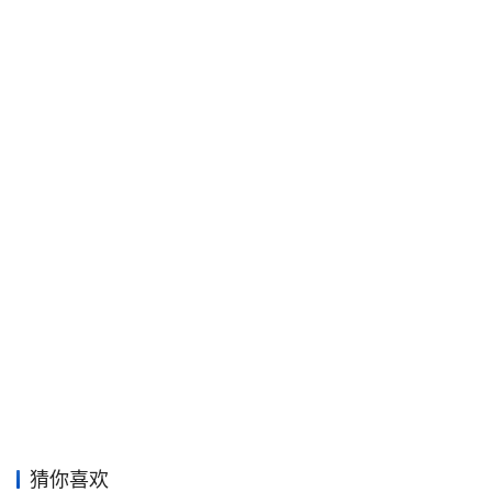
平
面
空
间
艺
登录
注册
术
工
业
素
材
竞
赛
猜你喜欢