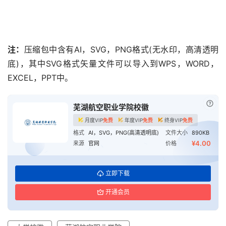
注：
压缩包中含有AI，SVG，PNG格式(无水印，高清透明
底)，其中SVG格式矢量文件可以导入到WPS，WORD，
EXCEL，PPT中。
已付
芜湖航空职业学院校徽
月度VIP
免费
年度VIP
免费
终身VIP
免费
格式
AI，SVG，PNG(高清透明底)
文件大小
890KB
¥4.00
来源
官网
价格
立即下载
开通会员