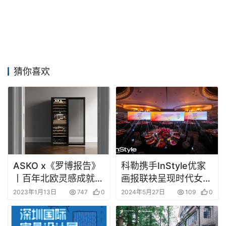
猜你喜欢
ASKO x《罗博报告》
科勒携手InStyle优家
丨百年北欧灵感成就高
画报联袂呈现时代女性
端生活方式，斩获年度
盛典 悦己·越己 以艺术
2023年1月13日
747
0
2024年5月27日
109
0
高端智能家电
赋能时代女性新风采