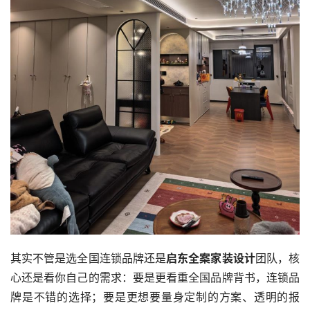
资
讯
平
面
空
间
艺
登录
注册
术
工
业
其实不管是选全国连锁品牌还是
启东全案家装设计
团队，核
心还是看你自己的需求：要是更看重全国品牌背书，连锁品
素
材
牌是不错的选择；要是更想要量身定制的方案、透明的报