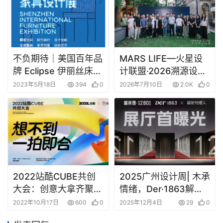
不负期待｜美国百年品
MARS LIFE—火星设
牌 Eclipse 伊丽丝床垫
计联盟·2026溯源设计
即将亮相 ——深圳时
之旅（上海站），圆满
2023年5月18日
394
0
2026年7月10日
2.0K
0
尚家居设计周
落幕！
2025广州设计周| 木承
2022站酷CUBE共创
情绪，Der·1863解构
大会：创意大拿齐聚
家的十二重肌理
解读共创赋能商业新模
2025年12月4日
29
0
2022年10月17日
600
0
式