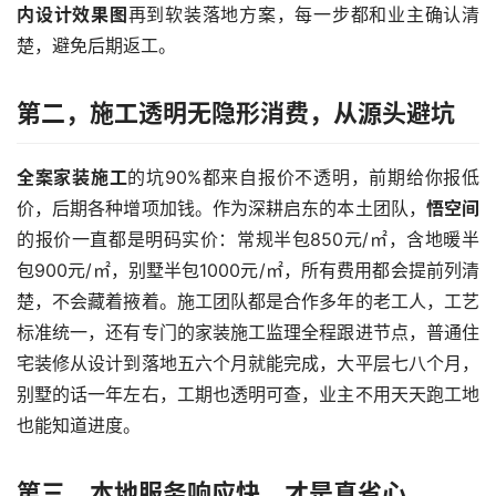
内设计效果图
再到软装落地方案，每一步都和业主确认清
楚，避免后期返工。
第二，施工透明无隐形消费，从源头避坑
全案家装施工
的坑90%都来自报价不透明，前期给你报低
价，后期各种增项加钱。作为深耕启东的本土团队，
悟空间
的报价一直都是明码实价：常规半包850元/㎡，含地暖半
包900元/㎡，别墅半包1000元/㎡，所有费用都会提前列清
楚，不会藏着掖着。施工团队都是合作多年的老工人，工艺
标准统一，还有专门的家装施工监理全程跟进节点，普通住
宅装修从设计到落地五六个月就能完成，大平层七八个月，
别墅的话一年左右，工期也透明可查，业主不用天天跑工地
也能知道进度。
第三，本地服务响应快，才是真省心