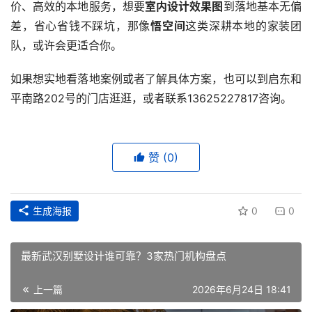
价、高效的本地服务，想要
室内设计效果图
到落地基本无偏
竞
差，省心省钱不踩坑，那像
悟空间
这类深耕本地的家装团
赛
队，或许会更适合你。
如果想实地看落地案例或者了解具体方案，也可以到启东和
平南路202号的门店逛逛，或者联系13625227817咨询。
赞
(0)
生成海报
0
0
最新武汉别墅设计谁可靠？3家热门机构盘点
上一篇
2026年6月24日 18:41