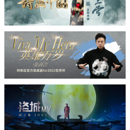
首
页
资
讯
平
面
空
间
艺
登录
注册
术