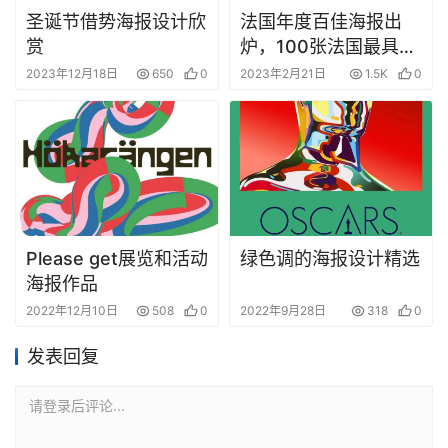
圣诞节借势海报设计欣
法国年度百佳海报出
赏
炉，100张法国最具冲
击力音乐海报！
2023年12月18日
650
0
2023年2月21日
1.5K
0
Please get展览和活动
绿色调的海报设计精选
海报作品
2022年12月10日
508
0
2022年9月28日
318
0
发表回复
请登录后评论...