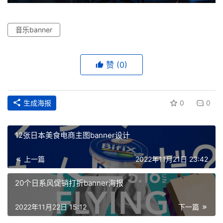
工
音乐banner
业
赞
(0)
素
材
生成海报
0
0
竞
赛
12张日本美食电商主图banner设计
上一篇
2022年11月21日 23:42
20个日系风促销打折banner海报
2022年11月22日 15:12
下一篇