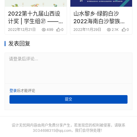
2022第十九届山西设
山水黎乡·绿韵白沙
计奖 | 学生组㉗ ——
2022海南白沙黎族自
F.字体与插画类获奖作
治县文创设计大赛获奖
2022年12月21日
499
0
2022年11月29日
2.1K
0
品_2
作品公示
发表回复
请登录后评论...
登录
后才能评论
提交
设计无忧网内容由用户免费分享产生，若发现您的权利被侵害，请联系
3034698315@qq.com
，我们会尽快处理！