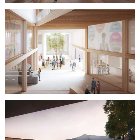
首
页
资
讯
平
面