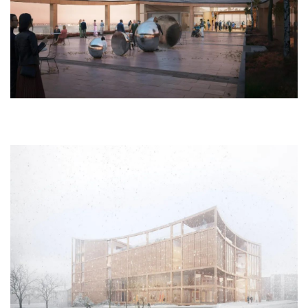
空
间
艺
登录
注册
术
工
业
素
材
竞
赛