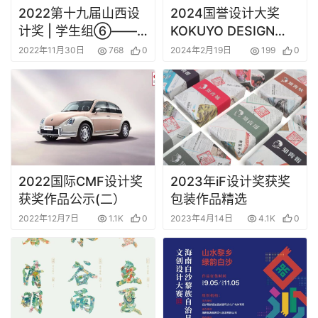
2022第十九届山西设
2024国誉设计大奖
计奖 | 学生组⑥——
KOKUYO DESIGN
B.海报招贴类获奖作品
AWARD获奖作品
2022年11月30日
768
0
2024年2月19日
199
0
_1
2022国际CMF设计奖
2023年iF设计奖获奖
获奖作品公示(二）
包装作品精选
2022年12月7日
1.1K
0
2023年4月14日
4.1K
0