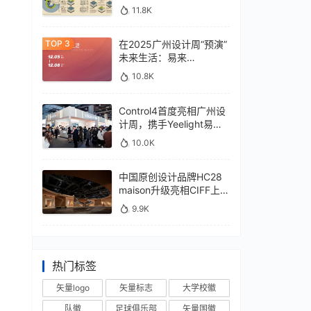
11.8K
在2025广州设计周“预演”
未来生活：易来
xControl4展位待您亲鉴
10.8K
Control4首度亮相广州设
计周，携手Yeelight易来
深化本土战略
10.0K
中国原创设计品牌HC28
maison升级亮相CIFF上
海，汇聚设计巨擘
9.9K
热门标签
矢量logo
矢量标志
大学校徽
队徽
足球俱乐部
矢量国徽