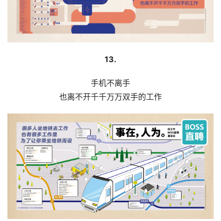
资
讯
平
13.
面
手机不离手
空
也离不开千千万万双手的工作
间
艺
登录
注册
术
工
业
素