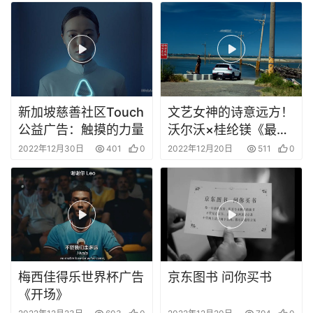
新加坡慈善社区Touch
文艺女神的诗意远方！
公益广告：触摸的力量
沃尔沃×桂纶镁《最真
一面路上见》
2022年12月30日
401
0
2022年12月20日
511
0
梅西佳得乐世界杯广告
京东图书 问你买书
《开场》