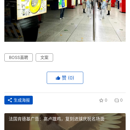
BOSS直聘
文案
赞
(0)
生成海报
0
0
法国肯德基广告：高卢雄鸡，复刻进球庆祝名场面