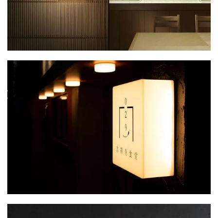
艺
登录
注册
术
工
业
素
材
竞
赛