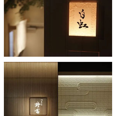
首
页
资
讯
平
面
空
间