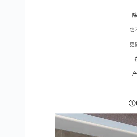
除
它
更
产
①