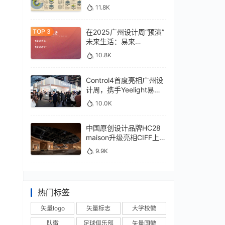
11.8K
在2025广州设计周“预演”
未来生活：易来
xControl4展位待您亲鉴
10.8K
Control4首度亮相广州设
计周，携手Yeelight易来
深化本土战略
10.0K
中国原创设计品牌HC28
maison升级亮相CIFF上
海，汇聚设计巨擘
9.9K
热门标签
矢量logo
矢量标志
大学校徽
队徽
足球俱乐部
矢量国徽