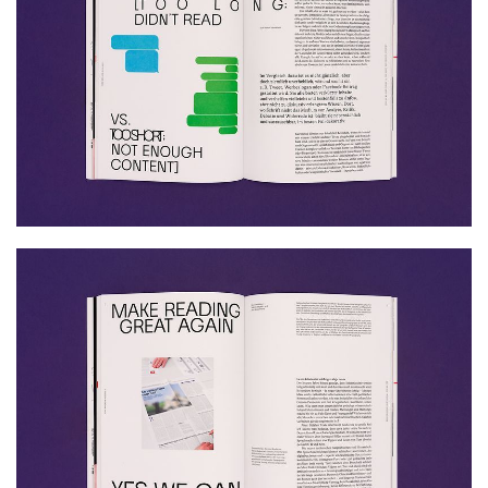
工
业
素
材
竞
赛