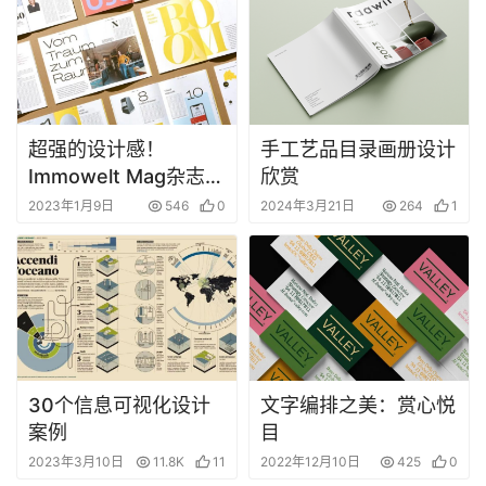
超强的设计感！
手工艺品目录画册设计
Immowelt Mag杂志版
欣赏
式设计
2023年1月9日
546
0
2024年3月21日
264
1
30个信息可视化设计
文字编排之美：赏心悦
案例
目
2023年3月10日
11.8K
11
2022年12月10日
425
0