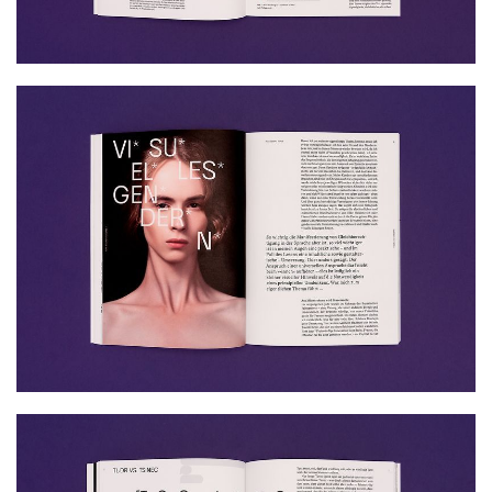
首
页
资
讯
平
面
空
间
艺
登录
注册
术