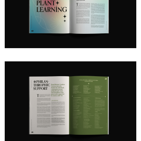
业
素
材
竞
赛