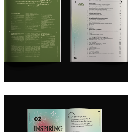
首
页
资
讯
平
面
空
间
艺
登录
注册
术
工