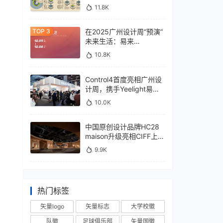
11.8K
在2025广州设计周“预演”
未来生活：易来
xControl4展位待您亲鉴
10.8K
Control4首度亮相广州设
计周，携手Yeelight易来
深化本土战略
10.0K
中国原创设计品牌HC28
maison升级亮相CIFF上
海，汇聚设计巨擘
9.9K
热门标签
矢量logo
矢量标志
大学校徽
队徽
足球俱乐部
矢量国徽