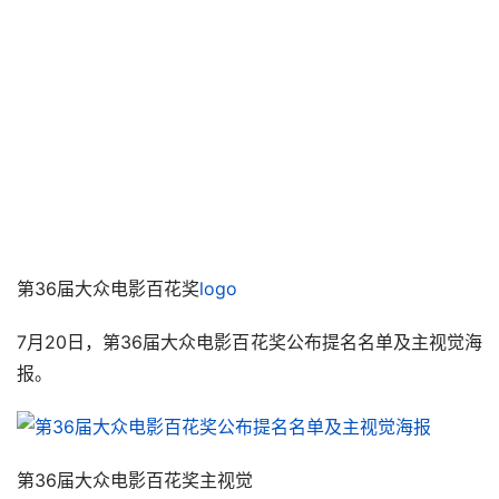
第36届大众电影百花奖主视觉
第36届大众电影百花奖主视觉海报以波涛水流之势，寓意
百花一甲子波澜壮阔、勇毅前行的光辉历程，象征江城武
汉、百湖之市的浪潮涌动，蕴含英雄城市、英雄人民的精神
力量。
第36届大众电影百花奖主视觉
据了解，截至7月10日，组委会共收到有效选票1300多万
份，并根据统计结果评选出了第36届大众电影百花奖各奖
项的提名者。
最终，《长津湖》《你好，李焕英》《奇迹·笨小孩》《送