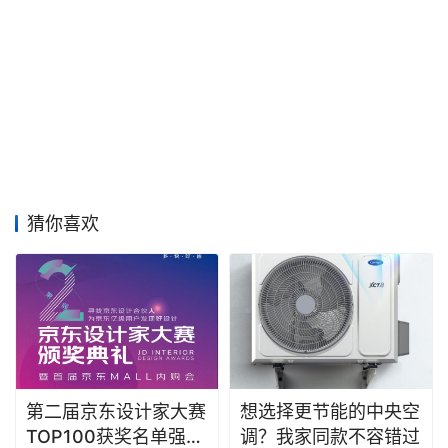
想选择更节能的中央空
第二届京东设计家大赛
调？我家同款不容错过
TOP100获奖名单强势
揭晓，颁奖典礼即将盛
2024年2月23日
59
0
2023年12月19日
169
0
大启幕！
点燃华南 |【美的空调·
AI赋能检索体验升级，
空气美学挚友百人计划
卓特视觉全新「AI搜」
华南赛区启动礼】在广
智能语义检索功能开启
2023年9月8日
273
0
2025年4月17日
107
0
州成功开启
公测