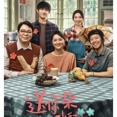
页
资
讯
平
面
第35届大众电影百花奖主视觉
空
间
第35届大众电影百花奖主视觉海报主色调选择代表希望的
绿色，寓意电影人在郑州吹响集结号，再出发。另外百花奖
艺
登录
注册
logo
发布，
设计
灵感来自杜岭方鼎的饕餮纹，饕餮纹中对眼
术
睛的强调与太阳有关，寓意“光明”。
工
业