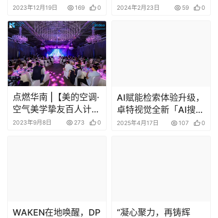
WAKEN在地唤醒，DP
“凝心聚力，再铸辉
LAB开启可持续探索之
煌”！深圳市江西商会
旅
设计产业分会第二届第
2023年10月25日
252
0
2023年2月28日
436
0
一次会员大会胜利召开
发表回复
请登录后评论...
登录
后才能评论
提交
设计无忧网内容由用户免费分享产生，若发现您的权利被侵害，请联系
3034698315@qq.com
，我们会尽快处理！