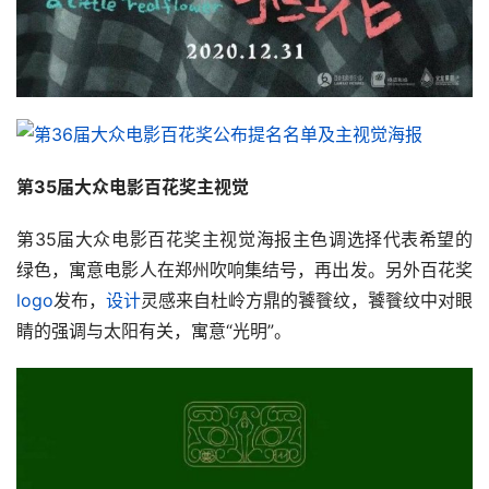
素
材
竞
赛