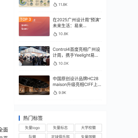
11.8K
在2025广州设计周“预演”
未来生活：易来
xControl4展位待您亲鉴
10.8K
Control4首度亮相广州设
计周，携手Yeelight易来
深化本土战略
10.0K
中国原创设计品牌HC28
maison升级亮相CIFF上
海，汇聚设计巨擘
9.9K
热门标签
矢量logo
矢量标志
大学校徽
全面
队徽
足球俱乐部
矢量国徽