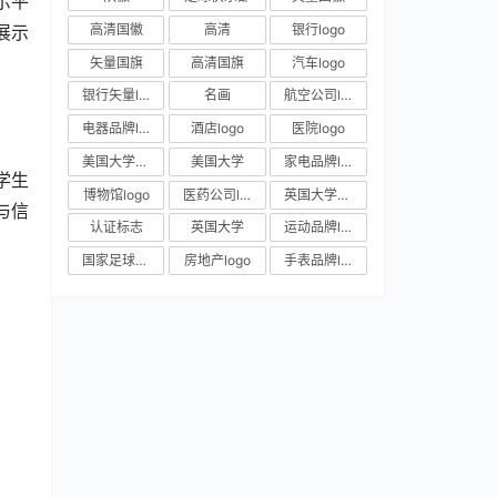
示平
高清国徽
高清
银行logo
展示
矢量国旗
高清国旗
汽车logo
银行矢量logo
名画
航空公司logo
电器品牌logo
酒店logo
医院logo
美国大学校徽
美国大学
家电品牌logo
学生
博物馆logo
医药公司logo
英国大学校徽
与信
认证标志
英国大学
运动品牌logo
国家足球队队徽
房地产logo
手表品牌logo