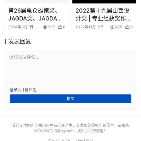
第26届龟仓雄策奖、
2022第十九届山西设
JAGDA奖、JAGDA新
计奖 | 专业组获奖作品
人奖获奖名单揭晓
⑦
2024年3月1日
235
0
2022年11月19日
475
0
发表回复
请登录后评论...
登录
后才能评论
提交
设计无忧网内容由用户免费分享产生，若发现您的权利被侵害，请联系
3034698315@qq.com
，我们会尽快处理！