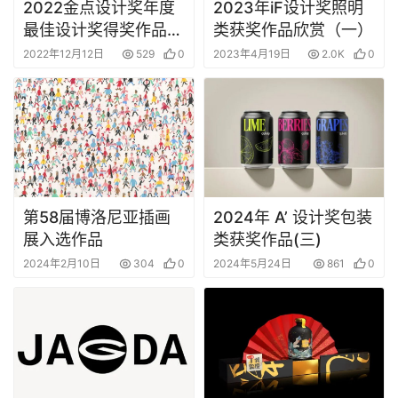
2022金点设计奖年度
2023年iF设计奖照明
最佳设计奖得奖作品赏
类获奖作品欣赏（一）
析
2022年12月12日
529
0
2023年4月19日
2.0K
0
第58届博洛尼亚插画
2024年 A’ 设计奖包装
展入选作品
类获奖作品(三)
2024年2月10日
304
0
2024年5月24日
861
0