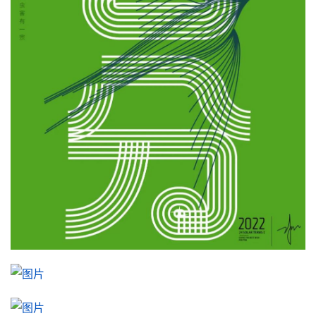
空
间
艺
登录
注册
术
工
业
素
材
竞
赛