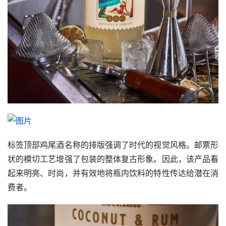
资
讯
平
面
空
间
艺
标签顶部鸡尾酒名称的排版强调了时代的视觉风格。邮票形
登录
注册
术
状的模切工艺增强了包装的整体复古形象。因此，该产品看
起来明亮、时尚，并有效地将瓶内饮料的特性传达给潜在消
工
费者。
业
素