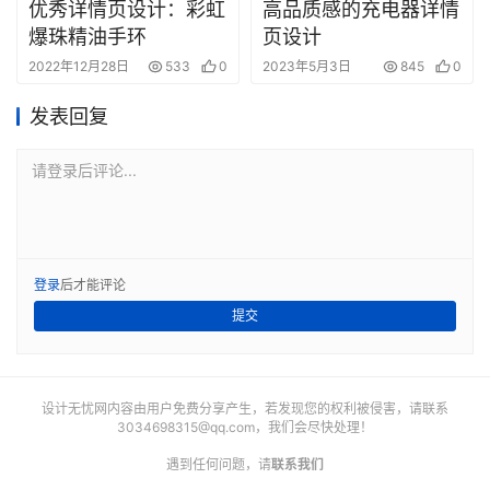
优秀详情页设计：彩虹
高品质感的充电器详情
爆珠精油手环
页设计
2022年12月28日
533
0
2023年5月3日
845
0
发表回复
请登录后评论...
登录
后才能评论
提交
设计无忧网内容由用户免费分享产生，若发现您的权利被侵害，请联系
3034698315@qq.com
，我们会尽快处理！
遇到任何问题，请
联系我们