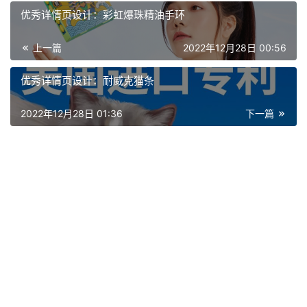
优秀详情页设计：彩虹爆珠精油手环
上一篇
2022年12月28日 00:56
优秀详情页设计：耐威克猫条
2022年12月28日 01:36
下一篇