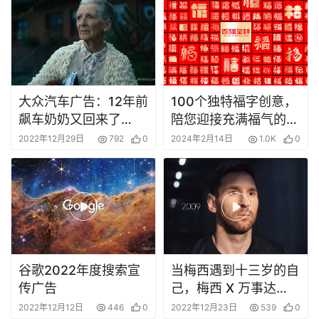
大众汽车广告：12年前
100个独特福字创意，
飙车奶奶又回来了…
陪您迎接充满福气的全
新一年！
2022年12月29日
792
0
2024年2月14日
1.0K
0
谷歌2022年度搜索宣
当梅西遇到十三岁的自
传广告
己，梅西 X 万事达
卡：对你来说什么是无
2022年12月12日
446
0
2022年12月23日
539
0