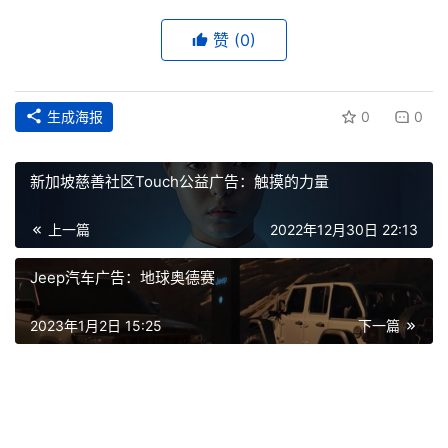
赞
(0)
首
页
生成海报
0
0
资
讯
新加坡慈善社区Touch公益广告：触摸的力量
平
上一篇
2022年12月30日 22:13
面
Jeep汽车广告：地球奥德赛
空
间
2023年1月2日 15:25
下一篇
艺
登录
注册
术