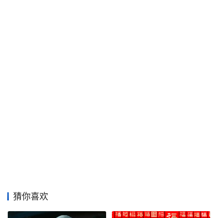
工
业
素
材
竞
赛
猜你喜欢