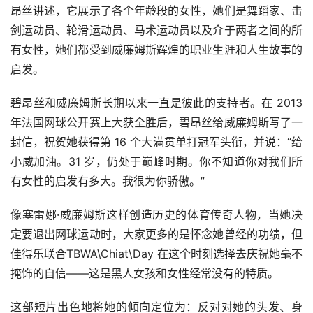
昂丝讲述，它展示了各个年龄段的女性，她们是舞蹈家、击
剑运动员、轮滑运动员、马术运动员以及介于两者之间的所
有女性，她们都受到威廉姆斯辉煌的职业生涯和人生故事的
启发。
碧昂丝和威廉姆斯长期以来一直是彼此的支持者。在 2013 
年法国网球公开赛上大获全胜后，碧昂丝给威廉姆斯写了一
封信，祝贺她获得第 16 个大满贯单打冠军头衔，并说：“给
小威加油。31 岁，仍处于巅峰时期。你不知道你对我们所
有女性的启发有多大。我很为你骄傲。”
像塞雷娜·威廉姆斯这样创造历史的体育传奇人物，当她决
定要退出网球运动时，大家更多的是怀念她曾经的功绩，但
佳得乐联合TBWA\Chiat\Day 在这个时刻选择去庆祝她毫不
掩饰的自信——这是黑人女孩和女性经常没有的特质。
这部短片出色地将她的倾向定位为：反对对她的头发、身