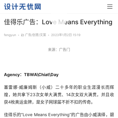
00:00 / 01:49
佳得乐广告：Love Means Everything
fengyun
•
广告/创意/文案
•
2023年1月2日 15:19
来源：广告门
Agency：TBWA\Chiat\Day
塞雷娜·威廉姆斯（小威）二十多年的职业生涯漫长而辉
煌，她共拿下23次女单大满贯、14次女双大满贯，并且收
获4枚奥运金牌，是女子网球届不折不扣的传奇。
佳得乐的“Love Means Everything”的广告由小威演绎，碧