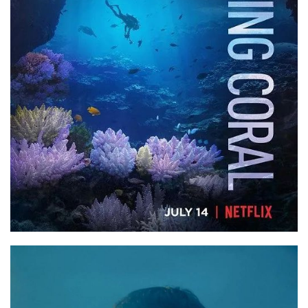
首
页
资
讯
平
面
空
间
艺
登录
注册
术