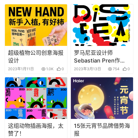
超级植物公司创意海报
罗马尼亚设计师
设计
Sebastian Pren作品
欣赏
2023年1月11日
1.0K
0
2023年3月13日
754
0
这组动物插画海报，太
15张元宵节品牌借势海
赞了！
报