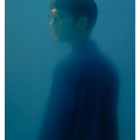
工
业
素
材
竞
赛