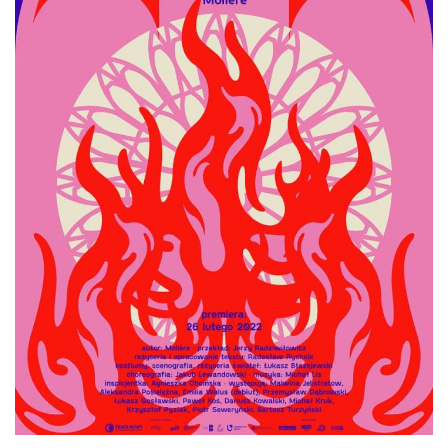
平
面
空
间
艺
登录
注册
术
工
业
素
材
竞