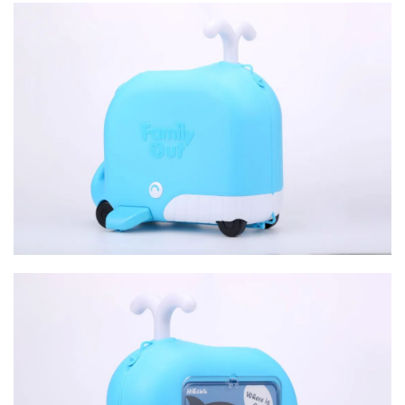
艺
登录
注册
术
工
业
素
材
竞
赛