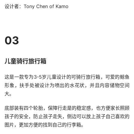
设计者：Tony Chen of Kamo
03
首
页
儿童骑行旅行箱
资
这是一款专为3-5岁儿童设计的可骑行旅行箱，可爱的鲸鱼
讯
形象，扶手处被设计为喷出的水花状，并且内容储物空间
大。
平
面
底部装有四个轮胎，保障行走是的稳定感，也方便家长照顾
孩子的安全，防止孩子走失，侧边可以放上孩子自己喜欢的
空
图片，更加方便的找到自己的行李箱。
间