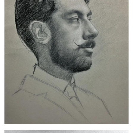
术
工
业
素
材
竞
赛