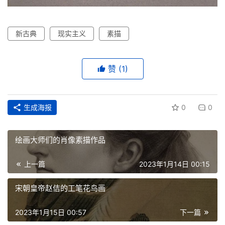
新古典
现实主义
素描
赞
(1)
生成海报
0
0
绘画大师们的肖像素描作品
上一篇
2023年1月14日 00:15
宋朝皇帝赵佶的工笔花鸟画
2023年1月15日 00:57
下一篇