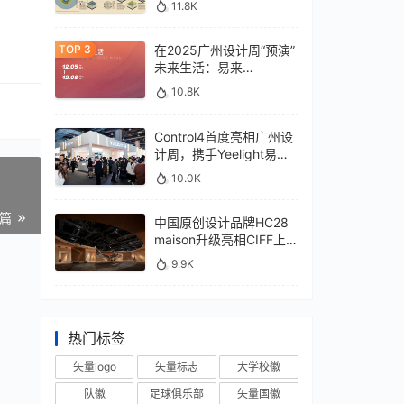
11.8K
在2025广州设计周“预演”
未来生活：易来
xControl4展位待您亲鉴
10.8K
Control4首度亮相广州设
计周，携手Yeelight易来
深化本土战略
10.0K
一篇
中国原创设计品牌HC28
maison升级亮相CIFF上
海，汇聚设计巨擘
9.9K
热门标签
矢量logo
矢量标志
大学校徽
队徽
足球俱乐部
矢量国徽