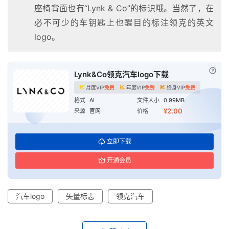
座椅背面也有“Lynk & Co”的标识哦。当然了，在
必不可少的车钥匙上也醒目的标注领克的英文
logo。
已付
Lynk&Co领克汽车logo下载
月度VIP
免费
年度VIP
免费
终身VIP
免费
格式
AI
文件大小
0.99MB
¥2.00
来源
官网
价格
首
立即下载
页
开通会员
资
讯
汽车logo
矢量标志
领克汽车
平