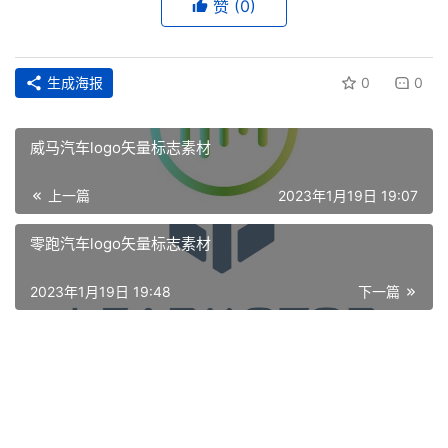
面
赞
(0)
空
间
生成海报
0
0
艺
威马汽车logo矢量标志素材
登录
注册
术
上一篇
2023年1月19日 19:07
工
业
零跑汽车logo矢量标志素材
素
2023年1月19日 19:48
下一篇
材
竞
赛