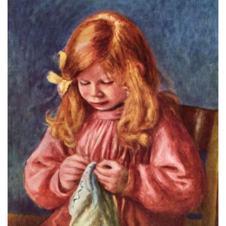
艺
登录
注册
术
工
业
素
材
竞
赛