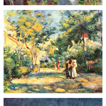
首
页
资
讯
平
面
空
间