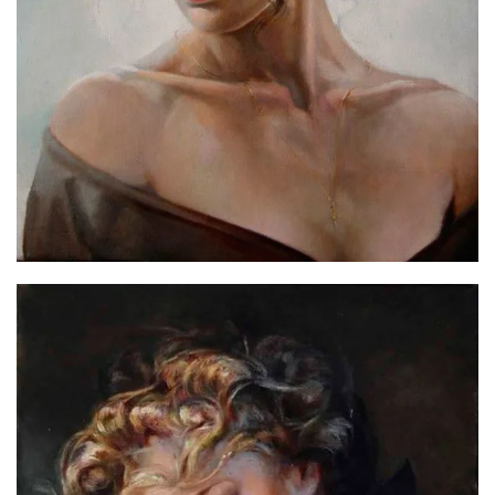
艺
登录
注册
术
工
业
素
材
竞
赛