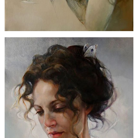
首
页
资
讯
平
面
空
间