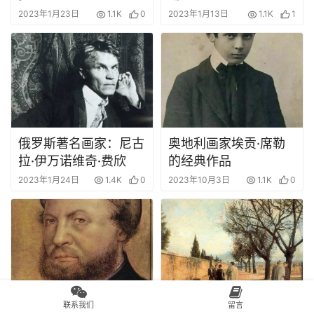
2023年1月23日
1.1K
0
2023年1月13日
1.1K
1
俄罗斯著名画家：尼古
奥地利画家埃贡·席勒
拉·伊万诺维奇·费欣
的经典作品
2023年1月24日
1.4K
0
2023年10月3日
1.1K
0
联系我们
留言
德国画家荷尔拜因：古
西班牙画坛鬼才洛佩斯