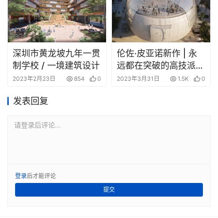
深圳市黄龙坡九年一贯
伦佐·皮亚诺新作 | 永
制学校 / 一境建筑设计
远都在突破的高技派建
筑大师
2023年2月23日
854
0
2023年3月31日
1.5K
0
发表回复
请登录后评论...
登录
后才能评论
提交