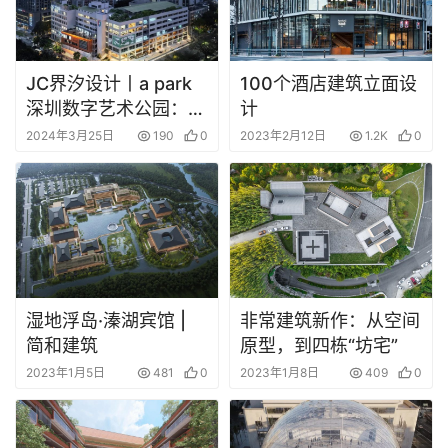
JC界汐设计丨a park
100个酒店建筑立面设
深圳数字艺术公园：一
计
个有态度的公园
2024年3月25日
190
0
2023年2月12日
1.2K
0
湿地浮岛·溱湖宾馆 |
非常建筑新作：从空间
简和建筑
原型，到四栋“坊宅”
2023年1月5日
481
0
2023年1月8日
409
0