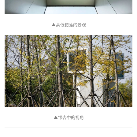
首
页
▲
高低错落的景观
资
讯
平
面
空
间
艺
登录
注册
术
▲
银杏中的视角
工