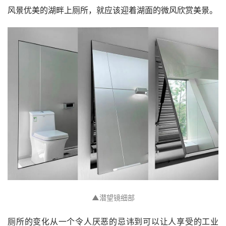
风景优美的湖畔上厕所，就应该迎着湖面的微风欣赏美景。
▲
潜望镜细部
厕所的变化从一个令人厌恶的忌讳到可以让人享受的工业