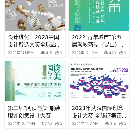
设计进化：2023中国
2022“青年城市”第五
设计智造大奖全球启动
届海峡两岸（昆山）青
征集
年文化创意设计大赛
2023年3月15日
415
0
2022年10月6日
440
0
第二届“阅读与美”服装
2023年武汉国际创意
服饰创意设计大赛
设计大赛 全球征集正
在进行中
2022年12月29日
332
0
2023年8月30日
316
0