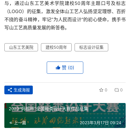
与，通过山东工艺美术学院建校50周年主题口号及标志
资
讯
（LOGO）的征集，激发全体山工艺人弘扬坚定理想、百折
不挠的奋斗精神，牢记“为人民而设计”的初心使命，携手书
平
写山工艺高质量发展的新答卷。
面
山东工艺美院
建校50周年
标志设计征集
空
间
赞
(0)
艺
登录
注册
术
生成海报
0
0
工
业
2023“妈祖杯”全国鞋类设计大赛作品征集
素
上一篇
2023年3月17日 09:24
材