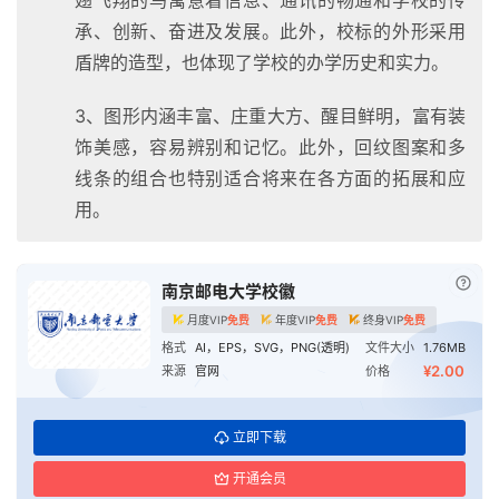
承、创新、奋进及发展。此外，校标的外形采用
盾牌的造型，也体现了学校的办学历史和实力。
3、图形内涵丰富、庄重大方、醒目鲜明，富有装
饰美感，容易辨别和记忆。此外，回纹图案和多
线条的组合也特别适合将来在各方面的拓展和应
用。
已付
南京邮电大学校徽
月度VIP
免费
年度VIP
免费
终身VIP
免费
格式
AI，EPS，SVG，PNG(透明)
文件大小
1.76MB
¥2.00
来源
官网
价格
立即下载
开通会员