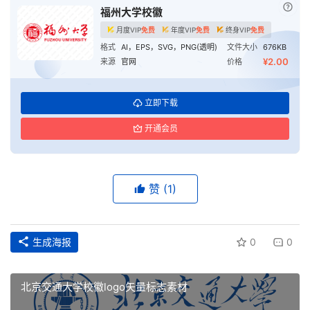
已付
福州大学校徽
月度VIP
免费
年度VIP
免费
终身VIP
免费
格式
AI，EPS，SVG，PNG(透明)
文件大小
676KB
¥2.00
来源
官网
价格
立即下载
开通会员
赞
(1)
生成海报
0
0
首
北京交通大学校徽logo矢量标志素材
页