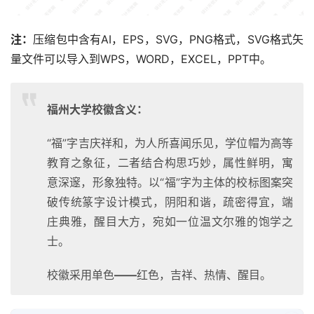
注：
压缩包中含有AI，EPS，SVG，PNG格式，SVG格式矢
量文件可以导入到WPS，WORD，EXCEL，PPT中。
福州大学校徽含义：
“福”字吉庆祥和，为人所喜闻乐见，学位帽为高等
教育之象征，二者结合构思巧妙，属性鲜明，寓
意深邃，形象独特。以“福”字为主体的校标图案突
破传统篆字设计模式，阴阳和谐，疏密得宜，端
庄典雅，醒目大方，宛如一位温文尔雅的饱学之
士。
校徽采用单色
——
红色，吉祥、热情、醒目。