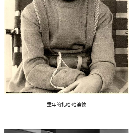
童年的扎哈·哈迪德