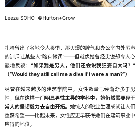
Leeza SOHO  ©Hufton+Crow
扎哈曾出了名地令人畏惧，那火爆的脾气和办公室内外厉声
的训斥让某些人“略有微词”——但就像她曾经尖锐却令人心
酸地反驳：
“如果我是男人，他们还会说我狂妄自大吗？”
（“Would they still call me a diva if I were a man?”）
尽管在越来越多的建筑学院中，女性数量已经渐渐多于男
性，
但在这样一门明显男性主导的学科中，她仍然需要异于
常人的坚韧毅力去自由开拓。
她惊人的职业生涯成就让人们
重获希望——比起未来，女性应更早获得她们在建筑事业中
应得的地位。