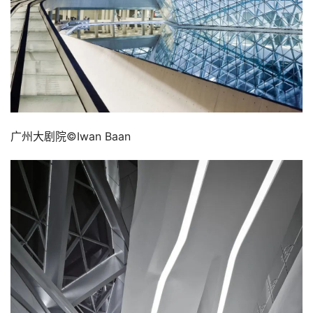
艺
登录
注册
术
工
业
素
广州大剧院©Iwan Baan
材
竞
赛