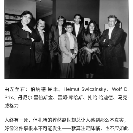
由左至右：伯纳德·屈米、Helmut Swiczinsky、Wolf D. 
Prix、丹尼尔·里伯斯金、雷姆·库哈斯、扎哈·哈迪德、马克·
威格力
人终有一死，但扎哈的猝然离世却总让人感到那么不真实，
好像这件事根本不可能发生——就算注定降临，也不应如此