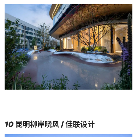
10
昆明柳岸晓风 / 佳联设计