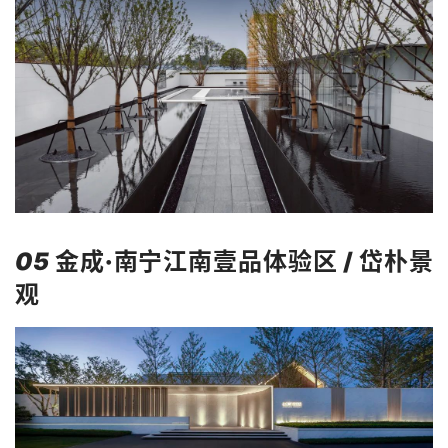
05
金
成·南宁江南壹品体验区 / 岱朴景
观