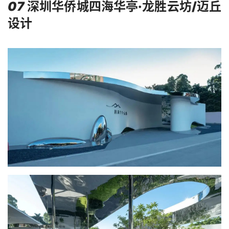
07
深圳华侨城四海华亭·龙胜云坊/
迈丘
设计