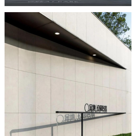
艺
登录
注册
术
工
业
素
材
竞
赛