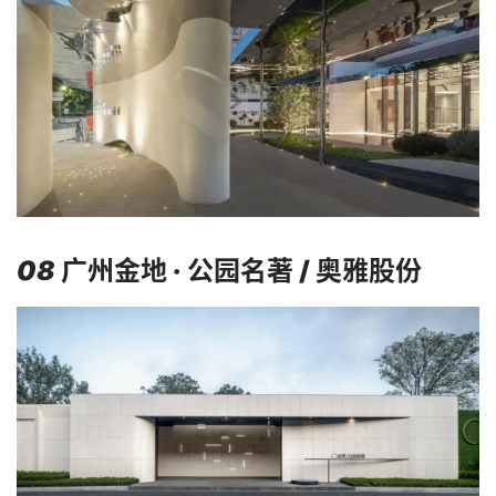
首
页
资
08
广州金地 · 公园名著 / 奥雅股份
讯
平
面
空
间