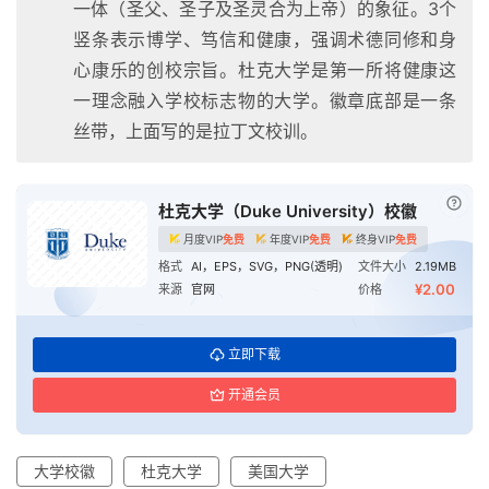
一体（圣父、圣子及圣灵合为上帝）的象征。3个
平
竖条表示博学、笃信和健康，强调术德同修和身
面
心康乐的创校宗旨。杜克大学是第一所将健康这
一理念融入学校标志物的大学。徽章底部是一条
空
丝带，上面写的是拉丁文校训。
间
艺
已付
登录
注册
杜克大学（Duke University）校徽
术
月度VIP
免费
年度VIP
免费
终身VIP
免费
格式
AI，EPS，SVG，PNG(透明)
文件大小
2.19MB
工
¥2.00
来源
官网
价格
业
立即下载
素
材
开通会员
竞
大学校徽
杜克大学
美国大学
赛