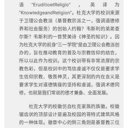
语“EruditioetReligio”，英译为
“KnowledgeandReligion”。杜克大学的校训来源
于卫理公会教派（基督教宗派之一，强调道德修
养和社会服务）的创始人约翰？韦斯利的弟弟查
尔斯？韦斯利的一首赞美诗《神圣的知识》。因
为杜克大学的前身“三一学院”是由卫理公会教派创
办的，旨在推动教育的普及与宗教信仰的结合，
所以以此作为校训。这个校训带有非常浓厚的宗
教色彩，但是校训中的笃信虔诚不仅仅是要求学
生信仰宗教、敬畏神灵，其更深刻的内在含义是
要求学生对道德情操的坚持和虔诚，强调术德同
首
修，也就是我们常说的德才兼备、全面发展。
页
杜克大学的校徽仿自杜克家族的族徽。校徽
资
锯齿状的顶部设计是遍及校园的哥特式建筑风格
讯
的一种体现。徽章中心的倒三角则是基督教三位