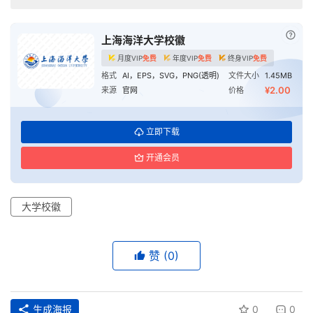
已付
上海海洋大学校徽
月度VIP
免费
年度VIP
免费
终身VIP
免费
格式
AI，EPS，SVG，PNG(透明)
文件大小
1.45MB
¥2.00
来源
官网
价格
立即下载
开通会员
大学校徽
赞
(0)
生成海报
0
0
首