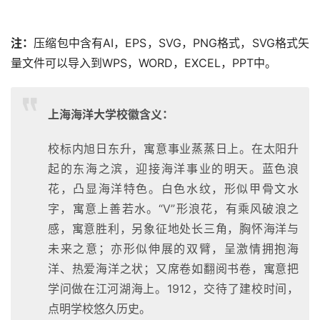
注：
压缩包中含有AI，EPS，SVG，PNG格式，SVG格式矢
量文件可以导入到WPS，WORD，EXCEL，PPT中。
上海海洋大学校徽含义：
校标内旭日东升，寓意事业蒸蒸日上。在太阳升
起的东海之滨，迎接海洋事业的明天。蓝色浪
花，凸显海洋特色。白色水纹，形似甲骨文水
字，寓意上善若水。“V”形浪花，有乘风破浪之
感，寓意胜利，另象征地处长三角，胸怀海洋与
未来之意；亦形似伸展的双臂，呈激情拥抱海
洋、热爱海洋之状；又席卷如翻阅书卷，寓意把
学问做在江河湖海上。1912，交待了建校时间，
点明学校悠久历史。