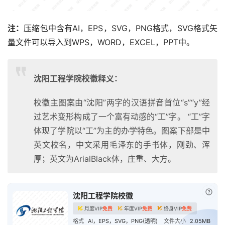
注：
压缩包中含有AI，EPS，SVG，PNG格式，SVG格式矢
量文件可以导入到WPS，WORD，EXCEL，PPT中。
沈阳工程学院校徽释义：
校徽主图案由“沈阳”两字的汉语拼音首位“s”“y”经
过艺术变形构成了一个富有动感的“工”字。 “工”字
体现了学院以“工”为主的办学特色。图案下部是中
英文校名，中文采用毛泽东的手书体，刚劲、浑
厚；英文为ArialBlack体，庄重、大方。
已付
沈阳工程学院校徽
月度VIP
免费
年度VIP
免费
终身VIP
免费
格式
AI，EPS，SVG，PNG(透明)
文件大小
2.05MB