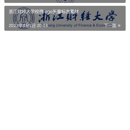
资
浙江财经大学校徽logo矢量标志素材
讯
2023年4月2日 20:56
下一篇
平
面
空
间
艺
登录
注册
术
工
业
素
材