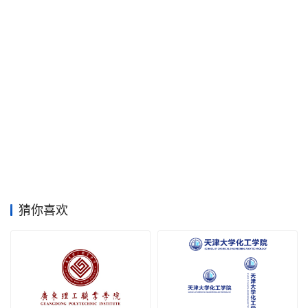
素
材
竞
赛
猜你喜欢