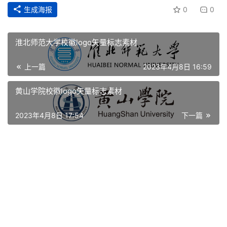
首
生成海报
0
0
页
淮北师范大学校徽logo矢量标志素材
资
讯
上一篇
2023年4月8日 16:59
平
黄山学院校徽logo矢量标志素材
面
2023年4月8日 17:54
下一篇
空
间
艺
登录
注册
术
工
业