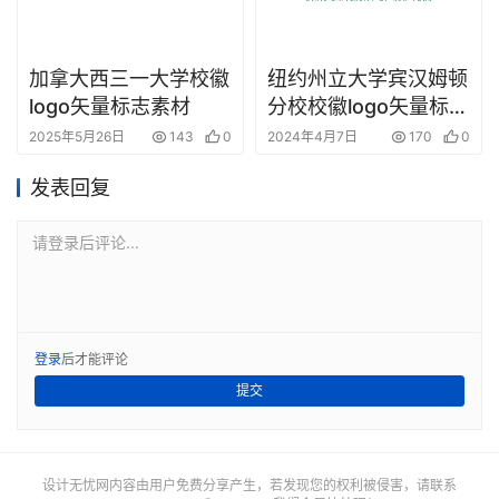
加拿大西三一大学校徽
纽约州立大学宾汉姆顿
logo矢量标志素材
分校校徽logo矢量标志
素材
2025年5月26日
143
0
2024年4月7日
170
0
发表回复
请登录后评论...
登录
后才能评论
提交
设计无忧网内容由用户免费分享产生，若发现您的权利被侵害，请联系