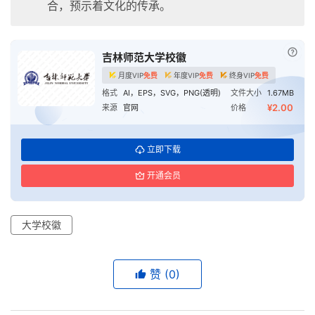
合，预示着文化的传承。
已付
吉林师范大学校徽
月度VIP
免费
年度VIP
免费
终身VIP
免费
格式
AI，EPS，SVG，PNG(透明)
文件大小
1.67MB
¥2.00
来源
官网
价格
立即下载
开通会员
大学校徽
赞
(0)