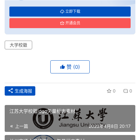
立即下载
开通会员
大学校徽
首
页
赞
(0)
资
讯
生成海报
0
0
平
面
江苏大学校徽logo矢量标志素材
空
上一篇
2023年4月8日 20:17
间