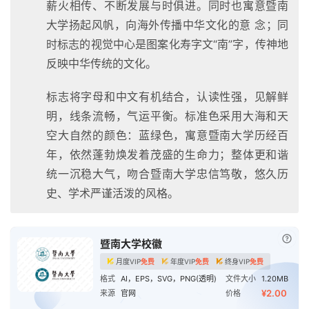
薪火相传、不断发展与时俱进。同时也寓意暨南
大学扬起风帆，向海外传播中华文化的意 念；同
时标志的视觉中心是图案化寿字文“南”字，传神地
反映中华传统的文化。
标志将字母和中文有机结合，认读性强，见解鲜
明，线条流畅，气运平衡。标准色采用大海和天
空大自然的颜色：蓝绿色，寓意暨南大学历经百
年，依然蓬勃焕发着茂盛的生命力；整体更和谐
统一沉稳大气，吻合暨南大学忠信笃敬，悠久历
史、学术严谨活泼的风格。
已付
暨南大学校徽
月度VIP
免费
年度VIP
免费
终身VIP
免费
格式
AI，EPS，SVG，PNG(透明)
文件大小
1.20MB
¥2.00
来源
官网
价格