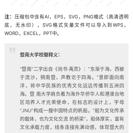
注：
压缩包中含有AI，EPS，SVG，PNG格式（高清透明
底，无水印），SVG格式矢量文件可以导入到WPS，
WORD，EXCEL，PPT中。
暨南大学校徽释义：
“暨南”二字出自《尚书·禹贡》：“东渐于海，西被
于流沙，朔南暨，声教讫于四海。”意即面向南
洋，将中华民族的优秀文化远远传播到五洲四
海。暨 南大学肩负着为海外华侨华人和港澳台地
区培养人才光荣使命，在标志的设计上，字母
“JNU”构成一艘中国特点的帆船。“船为文化传承
的载体，也为文化交流 的桥梁”，船体厚实，富有
文化承载力度，线条连接充满动感，体现暨大的