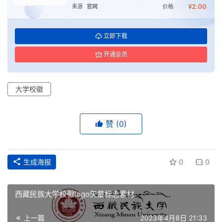
¥2.00
来源
官网
价格
立即下载
开通会员
首
大学校徽
页
资
赞
(0)
讯
平
生成海报
0
0
面
西藏民族大学校徽logo矢量标志素材
空
间
上一篇
2023年4月8日 21:33