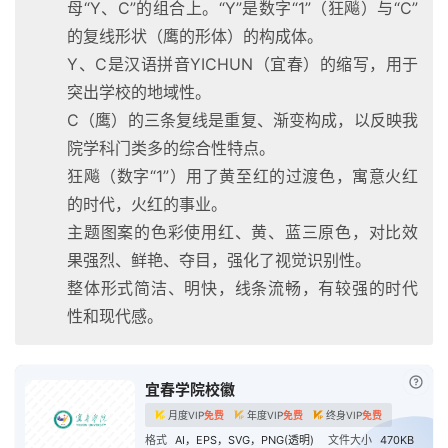
母“Y、C”的组合上。“Y”是数字“1”（狂飚）与“C”
的复线形状（鹰的形体）的构成体。
Y、C是汉语拼音YICHUN（宜春）的缩写，用于
突出学校的地域性。
C（鹰）的三条复线是重复、渐变构成，以反映我
院学科门类多的综合性特点。
狂飚（数字“1”）用了黄至红的过渡色，寓意火红
的时代，火红的事业。
主题图案的色彩使用红、黄、蓝三原色，对比效
果强烈、鲜艳、夺目，强化了视觉识别性。
整体形式简洁、明快，线条流畅，有较强的时代
性和现代感。
已付
宜春学院校徽
月度VIP
免费
年度VIP
免费
终身VIP
免费
格式
AI，EPS，SVG，PNG(透明)
文件大小
470KB