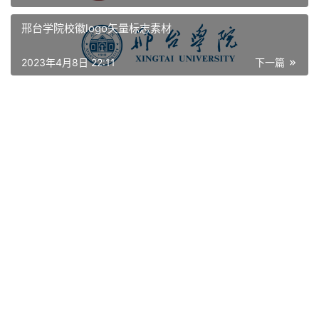
艺
邢台学院校徽logo矢量标志素材
登录
注册
术
2023年4月8日 22:11
下一篇
工
业
素
材
竞
赛