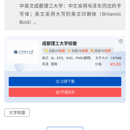
中英文成都理工大学：中文采用毛泽东同志的手
写体；英文采用大写的英文印刷体（Britannic
Bold）。
已付
成都理工大学校徽
月度VIP
免费
年度VIP
免费
终身VIP
免费
格式
AI，EPS，SVG，PNG(透明)
文件大小
1.87MB
¥2.00
来源
官网
价格
首
立即下载
页
开通会员
资
讯
大学校徽
平