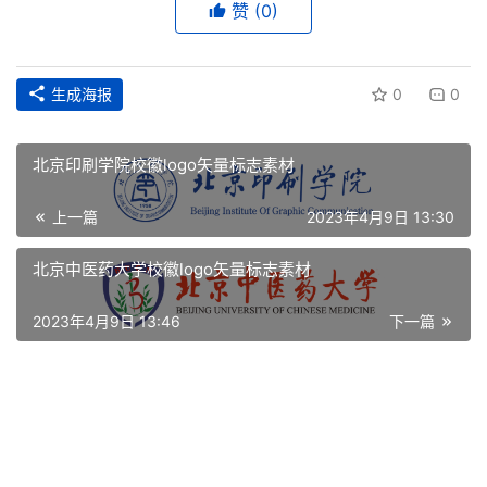
面
赞
(0)
空
间
生成海报
0
0
艺
北京印刷学院校徽logo矢量标志素材
登录
注册
术
上一篇
2023年4月9日 13:30
工
业
北京中医药大学校徽logo矢量标志素材
素
2023年4月9日 13:46
下一篇
材
竞
赛