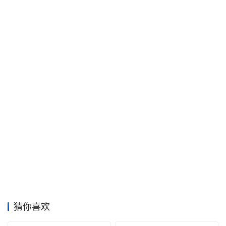
工
业
素
材
竞
赛
猜你喜欢