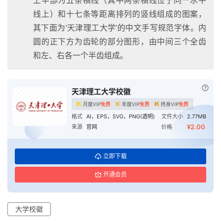
线上）和十七条等距离排列的竖线组成的图案，
其下面为‘天津理工大学’的中文手写规范字体。内
圆的正下方为齿轮的部分图形，由中间三个全齿
和左、右各一个半齿组成。
已付
天津理工大学校徽
月度VIP
免费
年度VIP
免费
终身VIP
免费
格式
AI，EPS，SVG，PNG(透明)
文件大小
2.77MB
¥2.00
来源
官网
价格
立即下载
开通会员
大学校徽