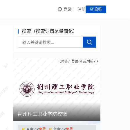
登录
注册
投稿
搜索（搜索词请尽量简化）
已付费？
登录
或
刷新
荆州理工职业学院校徽
月度VIP
免费
年度VIP
免费