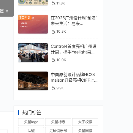
11.8K
一篇
在2025广州设计周“预演”
未来生活：易来
xControl4展位待您亲鉴
10.8K
Control4首度亮相广州设
计周，携手Yeelight易来
深化本土战略
10.0K
中国原创设计品牌HC28
maison升级亮相CIFF上
海，汇聚设计巨擘
9.9K
热门标签
矢量logo
矢量标志
大学校徽
队徽
足球俱乐部
矢量国徽