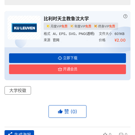
已付
比利时天主教鲁汶大学
月度VIP
免费
年度VIP
免费
终身VIP
免费
格式
AI，EPS，SVG，PNG(透明)
文件大小
601KB
¥2.00
来源
官网
价格
立即下载
首
开通会员
页
大学校徽
资
讯
赞
(0)
平
面
生成海报
0
0