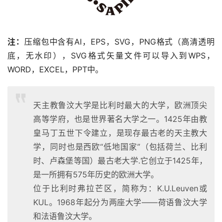
注：
压缩包中含有AI，EPS，SVG，PNG格式（高清透明
底，无水印），SVG格式矢量文件可以导入到WPS，
WORD，EXCEL，PPT中。
天主教鲁汶大学是比利时最大的大学，欧洲顶尖
高等学府，也是世界著名大学之一。1425年由教
皇马丁五世下令建立，是现存最古老的天主教大
学，同时也是西欧“低地国家”（包括荷兰、比利
时、卢森堡等国）最古老大学.它创立于1425年，
是一所拥有575年历史的欧洲大学。
位于比利时弗拉芒区，简称为：K.U.Leuven或
KUL。1968年起分为两座大学——荷语鲁汶大学
和法语鲁汶大学。