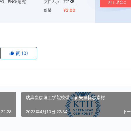
VG，PNG(透明)
文件大小
721KB
开通会员
价格
¥2.00
赞
(0)
瑞典皇家理工学院校徽logo矢量标志素材
22:28
2023年4月10日 22:34
下