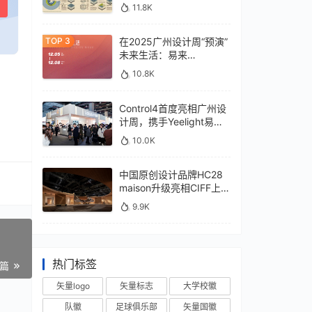
11.8K
在2025广州设计周“预演”
未来生活：易来
xControl4展位待您亲鉴
10.8K
Control4首度亮相广州设
计周，携手Yeelight易来
深化本土战略
10.0K
中国原创设计品牌HC28
maison升级亮相CIFF上
海，汇聚设计巨擘
9.9K
热门标签
一篇
矢量logo
矢量标志
大学校徽
队徽
足球俱乐部
矢量国徽