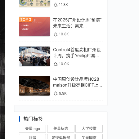
11.8K
在2025广州设计周“预演”
未来生活：易来
xControl4展位待您亲鉴
10.8K
Control4首度亮相广州设
计周，携手Yeelight易来
深化本土战略
10.0K
中国原创设计品牌HC28
maison升级亮相CIFF上
海，汇聚设计巨擘
9.9K
热门标签
矢量logo
矢量标志
大学校徽
队徽
足球俱乐部
矢量国徽