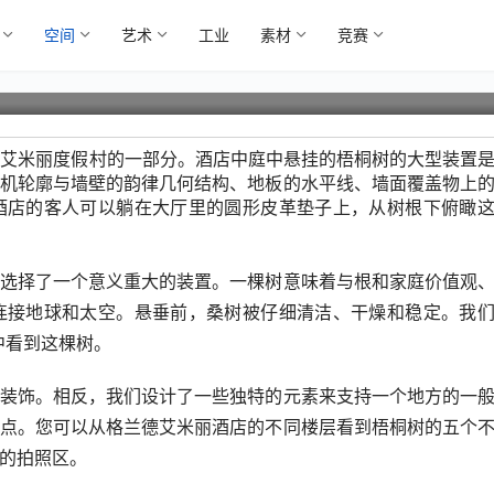
空间
艺术
工业
素材
竞赛
堂室内设计
镇新艾米丽度假村的一部分。酒店中庭中悬挂的梧桐树的大型装置
机轮廓与墙壁的韵律几何结构、地板的水平线、墙面覆盖物上
酒店的客人可以躺在大厅里的圆形皮革垫子上，从树根下俯瞰
选择了一个意义重大的装置。一棵树意味着与根和家庭价值观
连接地球和太空。悬垂前，桑树被仔细清洁、干燥和稳定。我
中看到这棵树。
装饰。相反，我们设计了一些独特的元素来支持一个地方的一
点。您可以从格兰德艾米丽酒店的不同楼层看到梧桐树的五个
的拍照区。