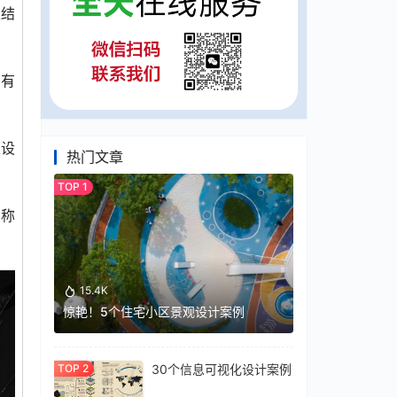
板结
内有
土设
热门文章
宣称
15.4K
惊艳！5个住宅小区景观设计案例
30个信息可视化设计案例