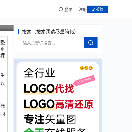
登录
注册
投稿
搜索（搜索词请尽量简化）
是整
的垂
这棵
、生
们以
般概
不同