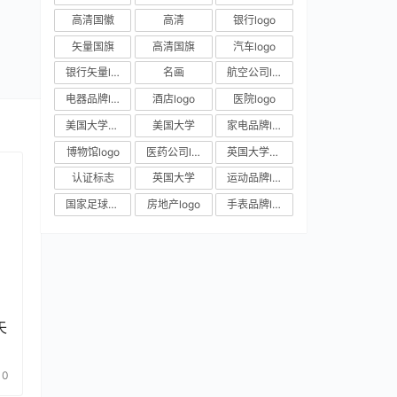
高清国徽
高清
银行logo
矢量国旗
高清国旗
汽车logo
银行矢量logo
名画
航空公司logo
电器品牌logo
酒店logo
医院logo
美国大学校徽
美国大学
家电品牌logo
博物馆logo
医药公司logo
英国大学校徽
认证标志
英国大学
运动品牌logo
国家足球队队徽
房地产logo
手表品牌logo
矢
0