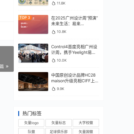
11.8K
在2025广州设计周“预演”
未来生活：易来
xControl4展位待您亲鉴
10.8K
Control4首度亮相广州设
计周，携手Yeelight易来
深化本土战略
10.0K
一篇
中国原创设计品牌HC28
maison升级亮相CIFF上
海，汇聚设计巨擘
9.9K
热门标签
矢量logo
矢量标志
大学校徽
队徽
足球俱乐部
矢量国徽