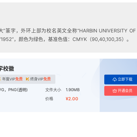
字，外环上部为校名英文全称“HARBIN UNIVERSITY OF
952”，颜色为绿色，基准色值：CMYK（90,40,100,35）。
学校徽
年度VIP
免费
终身VIP
免费
立即下载
VG，PNG(透明)
文件大小
1.90MB
开通会员
价格
¥2.00