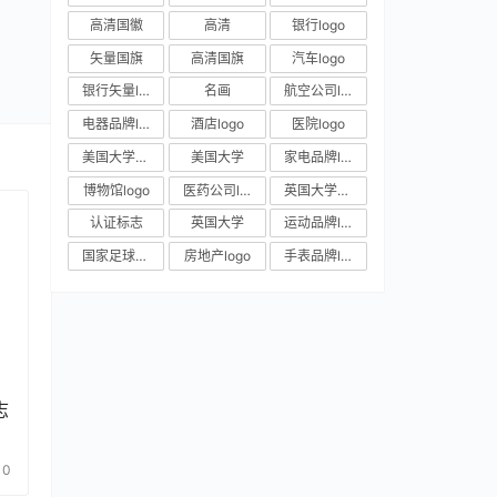
高清国徽
高清
银行logo
矢量国旗
高清国旗
汽车logo
银行矢量logo
名画
航空公司logo
电器品牌logo
酒店logo
医院logo
美国大学校徽
美国大学
家电品牌logo
博物馆logo
医药公司logo
英国大学校徽
认证标志
英国大学
运动品牌logo
国家足球队队徽
房地产logo
手表品牌logo
志
0