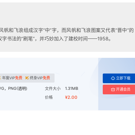
帆和飞浪组成汉字“中”字，而风帆和飞浪图案又代表“晋中”的
汉字书法的“刷笔”，并巧妙加入了建校时间——1958。
年度VIP
免费
终身VIP
免费
立即下载
VG，PNG(透明)
文件大小
1.31MB
开通会员
价格
¥2.00