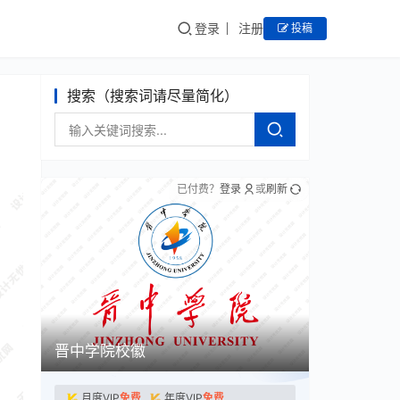
登录
注册
投稿
搜索（搜索词请尽量简化）
已付费？
登录
或
刷新
晋中学院校徽
月度VIP
免费
年度VIP
免费