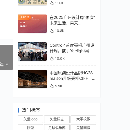
11.8K
在2025广州设计周“预演”
未来生活：易来
xControl4展位待您亲鉴
10.8K
Control4首度亮相广州设
计周，携手Yeelight易来
深化本土战略
10.0K
一篇
中国原创设计品牌HC28
maison升级亮相CIFF上
海，汇聚设计巨擘
9.9K
热门标签
矢量logo
矢量标志
大学校徽
队徽
足球俱乐部
矢量国徽