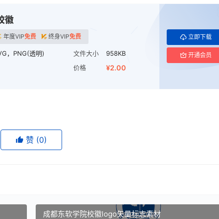
校徽
年度VIP
免费
终身VIP
免费
立即下载
VG，PNG(透明)
文件大小
958KB
开通会员
价格
¥2.00
赞
(0)
成都东软学院校徽logo矢量标志素材