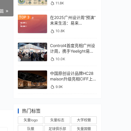
11.8K
一篇
在2025广州设计周“预演”
未来生活：易来
xControl4展位待您亲鉴
10.8K
Control4首度亮相广州设
计周，携手Yeelight易来
深化本土战略
10.0K
中国原创设计品牌HC28
maison升级亮相CIFF上
海，汇聚设计巨擘
9.9K
热门标签
矢量logo
矢量标志
大学校徽
队徽
足球俱乐部
矢量国徽