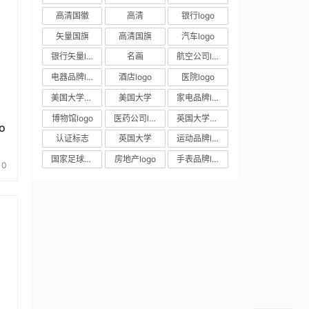
高清国徽
高清
银行logo
矢量国旗
高清国旗
汽车logo
银行矢量logo
名画
航空公司logo
电器品牌logo
酒店logo
医院logo
美国大学校徽
美国大学
家电品牌logo
博物馆logo
医药公司logo
英国大学校徽
o
认证标志
英国大学
运动品牌logo
国家足球队队徽
房地产logo
手表品牌logo
0