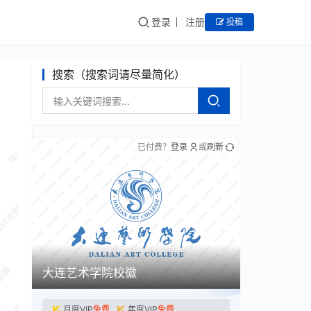
登录
注册
投稿
搜索（搜索词请尽量简化）
已付费？
登录
或
刷新
大连艺术学院校徽
月度VIP
免费
年度VIP
免费