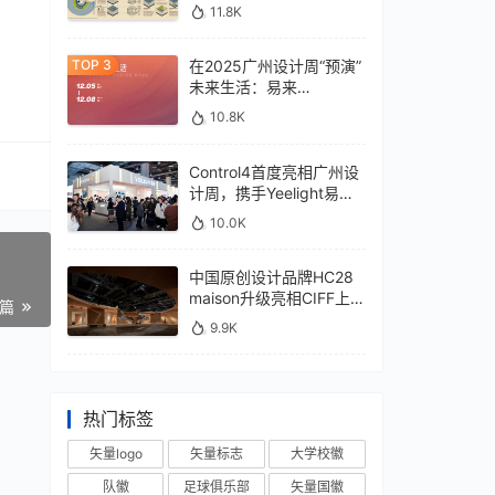
11.8K
在2025广州设计周“预演”
未来生活：易来
xControl4展位待您亲鉴
10.8K
Control4首度亮相广州设
计周，携手Yeelight易来
深化本土战略
10.0K
中国原创设计品牌HC28
maison升级亮相CIFF上
一篇
海，汇聚设计巨擘
9.9K
热门标签
矢量logo
矢量标志
大学校徽
队徽
足球俱乐部
矢量国徽