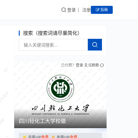
登录
注册
投稿
搜索（搜索词请尽量简化）
已付费？
登录
或
刷新
四川轻化工大学校徽
月度VIP
免费
年度VIP
免费