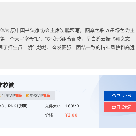
体为原中国书法家协会主席沈鹏题写，图案色彩以墨绿色为主
音第一个大写字母“L”、“G”变形组合而成，呈白鸽云端飞翔之态、
现了师生员工朝气勃勃、奋发图强、团结一致的精神风貌和高远
学校徽
年度VIP
免费
终身VIP
免费
立即下载
VG，PNG(透明)
文件大小
1.63MB
开通会员
价格
¥2.00