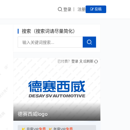
登录
注册
投稿
搜索（搜索词请尽量简化）
已付费？
登录
或
刷新
德赛西威logo
月度VIP
免费
年度VIP
免费