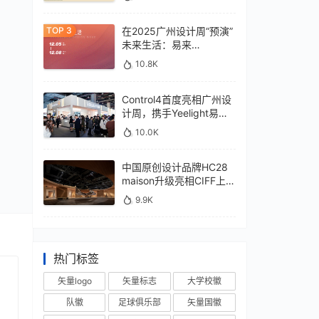
在2025广州设计周“预演”
未来生活：易来
xControl4展位待您亲鉴
10.8K
Control4首度亮相广州设
计周，携手Yeelight易来
深化本土战略
10.0K
中国原创设计品牌HC28
maison升级亮相CIFF上
海，汇聚设计巨擘
9.9K
热门标签
矢量logo
矢量标志
大学校徽
队徽
足球俱乐部
矢量国徽