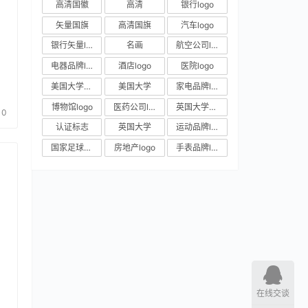
高清国徽
高清
银行logo
矢量国旗
高清国旗
汽车logo
银行矢量logo
名画
航空公司logo
电器品牌logo
酒店logo
医院logo
美国大学校徽
美国大学
家电品牌logo
博物馆logo
医药公司logo
英国大学校徽
0
认证标志
英国大学
运动品牌logo
国家足球队队徽
房地产logo
手表品牌logo
在线交谈