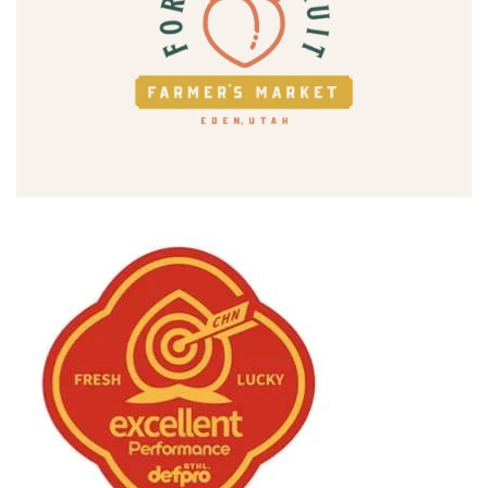
艺
登录
注册
术
工
业
素
材
竞
赛