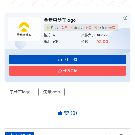
已付
金箭电动车logo
月度VIP
免费
年度VIP
免费
终身VIP
免费
格式
AI
文件大小
866KB
¥2.00
来源
官网
价格
立即下载
开通会员
电动车logo
矢量logo
赞
(0)