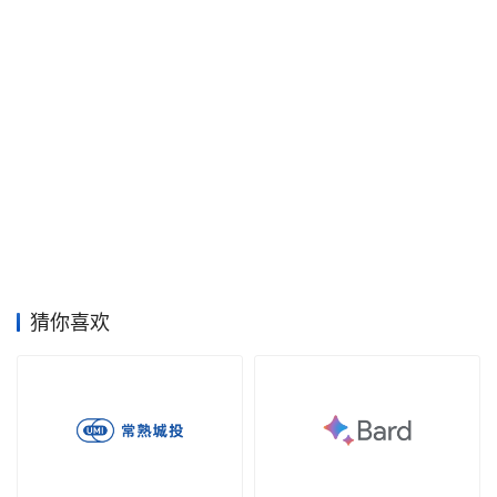
空
间
艺
登录
注册
术
工
业
素
材
猜你喜欢
竞
赛